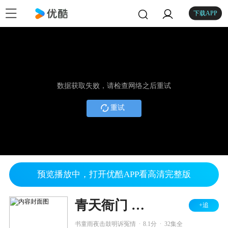
下载APP
数据获取失败，请检查网络之后重试
重试
预览播放中，打开优酷APP看高清完整版
青天衙门 第二部
+追
.
.
书童雨夜击鼓明诉冤情
8.1分
32集全