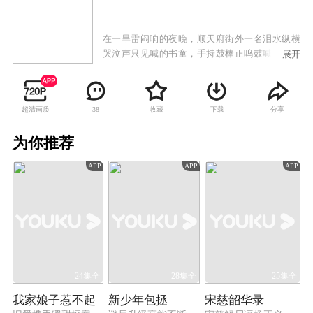
在一旱雷闷响的夜晚，顺天府街外一名泪水纵横
哭泣声只见喊的书童，手持鼓棒正呜鼓喊冤。身
展开
任顺天府尹的谭公听闻，立率人出门，并连夜审
问其因。方庆被提到公堂上，泣诉了少爷方之栋
与余清莲，本为一对青梅竹马的恋人，但因迫于
超清画质
收藏
下载
分享
38
无奈，清莲流落风尘沦为卖艺之女。方之栋为给
清莲赎身，在街头卖字画攒钱。皇天不负有心
为你推荐
人，方之栋不仅送金杈于清莲做为定情之物，且
将辛苦攒下的五百两银子送至暖香居嬷嬷手中，
APP
APP
APP
为其赎身。本应是有情人终成眷属，以喜为终，
但天却不随人愿，就在方之栋与青莲新婚之日，
对清莲早已垂诞的富察家康带人闯入家中，捣毁
礼堂，将上前理论的书童方庆打昏，并痛打上前
阻拦斥责的方之栋，而后强行奸辱了余清莲，扬
长而去。清莲因被辱，自感玷污了方家门风，含
怨割腕自尽。方之栋见其清莲血流满地，悲痛之
极跟随清莲而去。方家二老欲告富察家康，但因
24集全
28集全
25集全
县令怕得罪九门提督，不但不予受理，还屈打方
我家娘子惹不起
新少年包拯
宋慈韶华录
家二老，二老因感控诉无门，为防止顺天府尹与