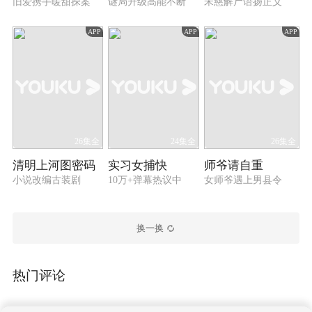
旧爱携手暖甜探案
谜局升级高能不断
宋慈解尸语扬正义
县令官官相互，包庇富察家康，两人决意以死相
谏，来明诉冤情。
APP
APP
APP
26集全
24集全
26集全
清明上河图密码
实习女捕快
师爷请自重
小说改编古装剧
10万+弹幕热议中
女师爷遇上男县令
换一换
热门评论