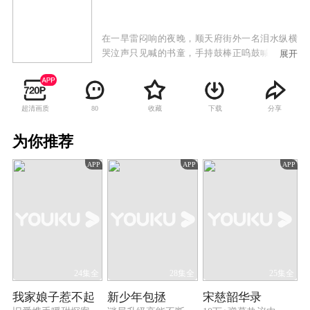
在一旱雷闷响的夜晚，顺天府街外一名泪水纵横
哭泣声只见喊的书童，手持鼓棒正呜鼓喊冤。身
展开
任顺天府尹的谭公听闻，立率人出门，并连夜审
问其因。方庆被提到公堂上，泣诉了少爷方之栋
与余清莲，本为一对青梅竹马的恋人，但因迫于
超清画质
收藏
下载
分享
80
无奈，清莲流落风尘沦为卖艺之女。方之栋为给
清莲赎身，在街头卖字画攒钱。皇天不负有心
为你推荐
人，方之栋不仅送金杈于清莲做为定情之物，且
将辛苦攒下的五百两银子送至暖香居嬷嬷手中，
APP
APP
APP
为其赎身。本应是有情人终成眷属，以喜为终，
但天却不随人愿，就在方之栋与青莲新婚之日，
对清莲早已垂诞的富察家康带人闯入家中，捣毁
礼堂，将上前理论的书童方庆打昏，并痛打上前
阻拦斥责的方之栋，而后强行奸辱了余清莲，扬
长而去。清莲因被辱，自感玷污了方家门风，含
怨割腕自尽。方之栋见其清莲血流满地，悲痛之
极跟随清莲而去。方家二老欲告富察家康，但因
24集全
28集全
25集全
县令怕得罪九门提督，不但不予受理，还屈打方
我家娘子惹不起
新少年包拯
宋慈韶华录
家二老，二老因感控诉无门，为防止顺天府尹与