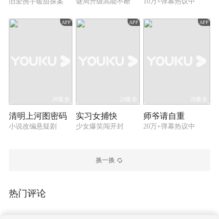
旧爱携手暖甜探案
谜局升级高能不断
10万+弹幕热议中
县令官官相互，包庇富察家康，两人决意以死相
谏，来明诉冤情。
APP
APP
APP
26集全
24集全
26集全
清明上河图密码
实习女捕快
师爷请自重
小说改编悬疑剧
少女爆笑闯开封
20万+弹幕热议中
换一换
热门评论