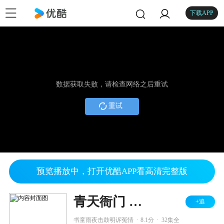
下载APP
数据获取失败，请检查网络之后重试
重试
预览播放中，打开优酷APP看高清完整版
青天衙门 第二部
+追
.
.
书童雨夜击鼓明诉冤情
8.1分
32集全