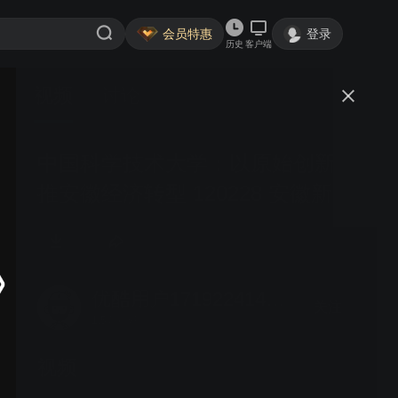
会员特惠
登录
历史
客户端
视频
讨论
中国科学技术大学：以原始创新助
推安徽经济转型 120228 安徽新闻
联播
优酷用户1719224140942276
关注
1.5万粉丝
视频