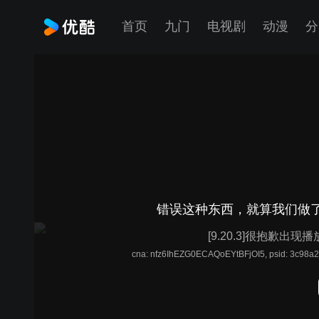
首页
九门
电视剧
动漫
分
错误这种东西，就算我们做了
[9.20.3]很抱歉出现
cna: nfz6IhEZG0ECAQoEYtBFjOI5, psid: 3c98a2