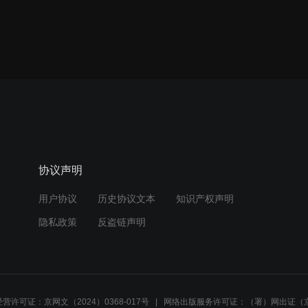
协议声明
用户协议
历史协议文本
知识产权声明
隐私政策
反盗链声明
营许可证：京网文（2024）0368-017号
网络出版服务许可证：（署）网出证（京