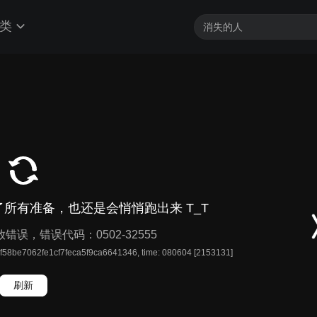
类
加载中...
所有准备，也还是会悄悄跑出来 T_T
播放错误，错误代码：0502-32555
f58be7062fe1cf7feca5f9ca6641346, time: 080604 [2153131]
刷新