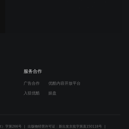
预告片 不可思议时尚家
20190812 高清
芳芳坦言：希望通过蜂王计
划激发团队伙伴们的激情 不
可思议时尚家 20190812 高
清
孔会：希望目己能够更有魄
服务合作
力 不可思议时尚家
20190812 高清
广告合作
优酷内容开放平台
入驻优酷
娱盘
孔会分享：因对抗痘痘与互
联网创业结缘 不可思议时尚
家 20190812 高清
）字第266号
出版物经营许可证：新出发京批字第直150118号