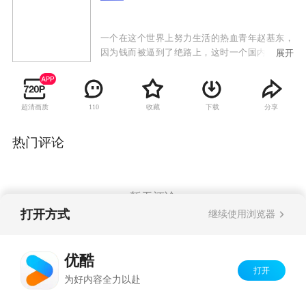
一个在这个世界上努力生活的热血青年赵基东，
因为钱而被逼到了绝路上，这时一个国内首屈一
展开
指的富翁公开招上门女婿的广告进入了他的眼
帘。为了钱闯进富翁家里的一个男人和因心灵创
伤而与世隔绝的一个女人间发生了令人捧腹大笑
超清画质
收藏
下载
分享
110
的爱情故事。
热门评论
暂无评论
打开方式
继续使用浏览器
Copyright©
2026
优酷 youku.com
版权所有
优酷
京ICP备06050721号-1
打开
为好内容全力以赴