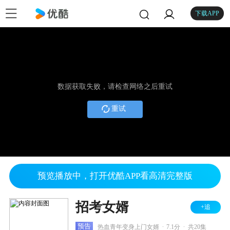
下载APP
数据获取失败，请检查网络之后重试
重试
预览播放中，打开优酷APP看高清完整版
招考女婿
+追
.
.
预告
热血青年变身上门女婿
7.1分
共20集