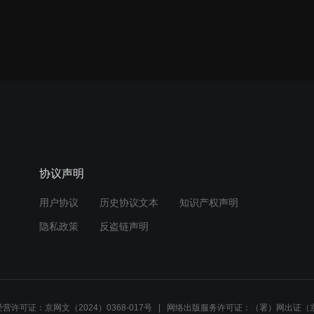
协议声明
用户协议
历史协议文本
知识产权声明
隐私政策
反盗链声明
营许可证：京网文（2024）0368-017号
网络出版服务许可证：（署）网出证（京