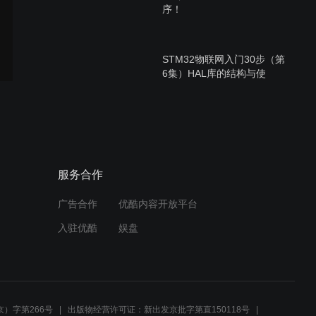
序！
STM32物联网入门30步（第
6集）HAL库的结构与使
用！
STM32物联网入门30步（第
7集）RCC时钟与延时函
数！
服务合作
广告合作
优酷内容开放平台
STM32物联网入门30步（第
入驻优酷
娱盘
5集）工程的编译与下载！
STM32物联网入门30步（第
4集）CubeMX图形化编程
）字第266号
出版物经营许可证：新出发京批字第直150118号