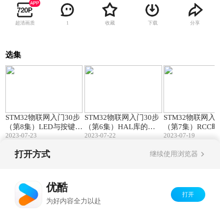
超清画质
收藏
下载
分享
1
选集
21:50
24:04
STM32物联网入门30步
STM32物联网入门30步
STM32物联网入
（第8集）LED与按键驱
（第6集）HAL库的结
（第7集）RCC
2023-07-23
2023-07-22
2023-07-19
动程序！
构与使用！
延时函数！
打开方式
继续使用浏览器
Copyright©
2026
优酷 youku.com
版权所有
京ICP备06050721号-1
优酷
打开
为好内容全力以赴