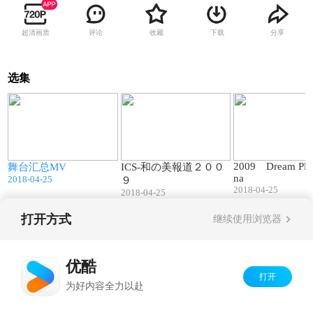
超清画质
评论
收藏
下载
分享
选集
7
03:17
01:07
2009 Dream Plan
9
舞台汇总MV
ICS-和の美報道２００
na
2018-04-25
９
2018-04-25
2018-04-25
打开方式
继续使用浏览器
Copyright©
2026
优酷 youku.com
版权所有
京ICP备06050721号-1
优酷
打开
为好内容全力以赴