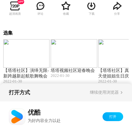
超清画质
评论
收藏
下载
分享
选集
125:15
69:03
【塔塔社区】演绎无限-
塔塔视频社区迎春晚会
【塔塔社区】真情
2022-01-30
新跨越新起航歌舞晚会
天使姐姐生日庆
2022-01-30
2022-01-30
晚会
打开方式
继续使用浏览器
Copyright©
2026
优酷 youku.com
版权所有
京ICP备06050721号-1
优酷
打开
为好内容全力以赴