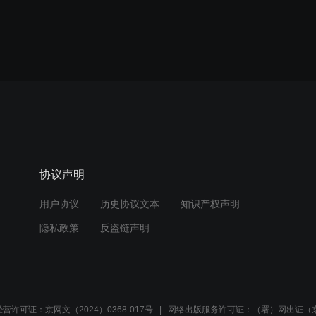
协议声明
用户协议
历史协议文本
知识产权声明
隐私政策
反盗链声明
营许可证：京网文（2024）0368-017号
网络出版服务许可证：（署）网出证（京