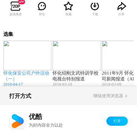
超清画质
评论
收藏
下载
分享
选集
0
00:10
02:28
怀化保安公司户外活动
怀化绍刚文武特训学校
2011年9月 怀化
（一）
电视台特别报道
司新闻报道（AT
2018-04-17
2018-03-18
2018-03-09
打开方式
继续使用浏览器
Copyright©
2026
优酷 youku.com
版权所有
京ICP备06050721号-1
优酷
打开
为好内容全力以赴