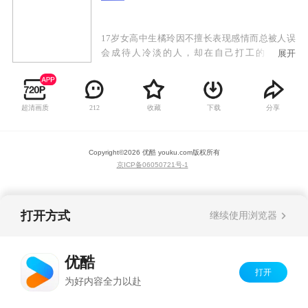
17岁女高中生橘玲因不擅长表现感情而总被人误
会成待人冷淡的人，却在自己打工的家庭餐
展开
厅“Garden”中对店长近藤正己产生了特殊的感
情......
超清画质
收藏
下载
分享
212
Copyright©
2026
优酷 youku.com
版权所有
京ICP备06050721号-1
打开方式
继续使用浏览器
优酷
打开
为好内容全力以赴