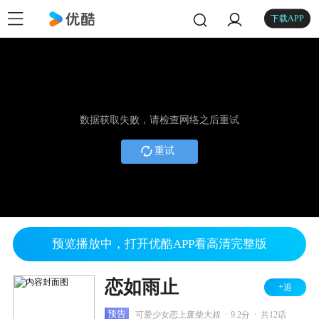
下载APP
数据获取失败，请检查网络之后重试
重试
预览播放中，打开优酷APP看高清完整版
恋如雨止
+追
.
.
预告
可爱少女恋上废柴大叔
9.2分
共12话