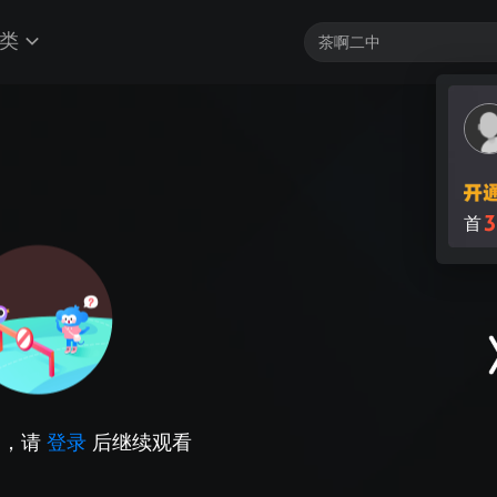
类
3
首
因，请
登录
后继续观看