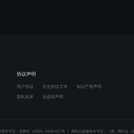
协议声明
用户协议
历史协议文本
知识产权声明
隐私政策
反盗链声明
营许可证：京网文（2024）0368-017号
网络出版服务许可证：（署）网出证（京