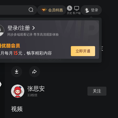
会员特惠
登录
历史
客户端
登录/注册
视频
讨论
同步多端观看记录 尊享高清观影体验
End of the world (part 2) - 世界末
立即开通
15
月每月
元，畅享精彩内容
日第二部 (张思安)
张思安
关注
11粉丝
视频