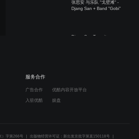
张思安 与乐队 "戈壁滩" -
Djang San + Band "Gobi"
Djang San Transitscape -
张思安与比利时跳舞团 北京
地坛公园
张思安 "方便面" - Djang
服务合作
San - "Instant Noodles"
广告合作
优酷内容开放平台
入驻优酷
娱盘
Djang San +
TRANSITSCAPE - 张思安 +
比利时跳舞团 地坛公园
）字第266号
出版物经营许可证：新出发京批字第直150118号