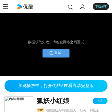
下载APP
数据获取失败，请检查网络之后重试
重试
预览播放中，打开优酷APP看高清完整版
狐妖小红娘
+追
.
.
VIP
萌狐妖助力寻前世情人
9.8分
90话全