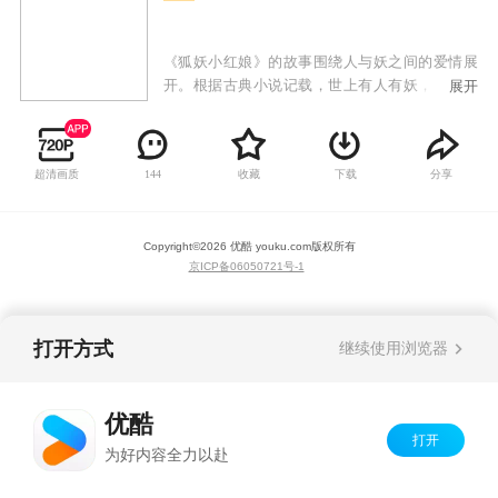
《狐妖小红娘》的故事围绕人与妖之间的爱情展
开。根据古典小说记载，世上有人有妖，妖会与
展开
人相恋，妖寿命千万年，人的寿命有限，人死
了，妖活着。人会投胎转世，但投胎以后，不记
得上辈子的爱。妖如果痴情的话，就去找狐妖“购
超清画质
收藏
下载
分享
144
买”一项服务，让投胎转世的人，回忆起前世的
爱。狐妖红娘这一个角色就这样诞生，作品主要
讲述了以红娘为职业的狐妖在为前世恋人牵红线
Copyright©
2026
优酷 youku.com
版权所有
过程当中发生的一系列有趣、神秘的故事。
京ICP备06050721号-1
打开方式
继续使用浏览器
优酷
打开
为好内容全力以赴