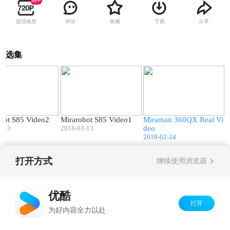
超清画质
评论
收藏
下载
分享
选集
01:08
01:26
00:33
bot S85 Video2
Mirarobot S85 Video1
Miraman 360QX Real Vi
3-13
2018-03-13
deo
2018-02-24
打开方式
继续使用浏览器
Copyright©
2026
优酷 youku.com
版权所有
京ICP备06050721号-1
优酷
打开
为好内容全力以赴