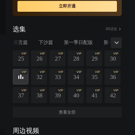
立即开通
选集
90话全
王权富贵篇
下沙篇
第一季日配版
第一季
VIP
VIP
VIP
VIP
VIP
VIP
25
26
27
28
29
30
VIP
VIP
VIP
VIP
VIP
VIP
32
33
34
35
36
VIP
VIP
VIP
VIP
VIP
VIP
37
38
39
40
41
42
查看全部
周边视频