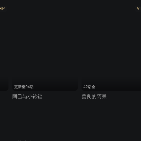
VIP
VI
更新至94话
42话全
阿巳与小铃铛
善良的阿呆