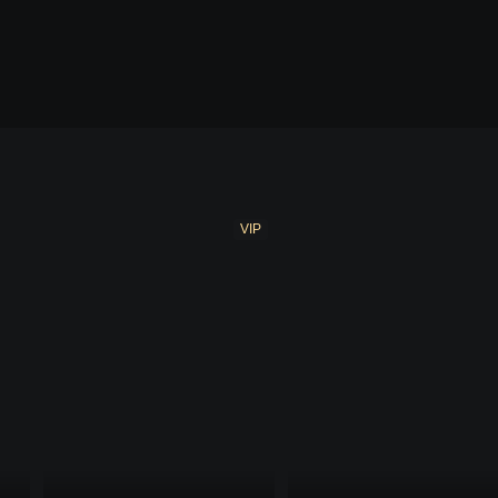
千颜篇
北山妖帝篇
月红篇
王权富贵总集篇
VIP