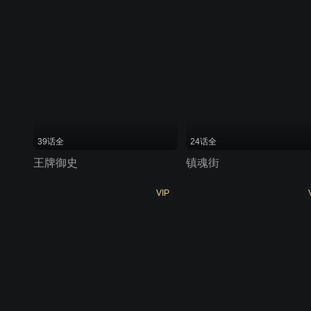
39话全
24话全
王牌御史
镇魂街
VIP