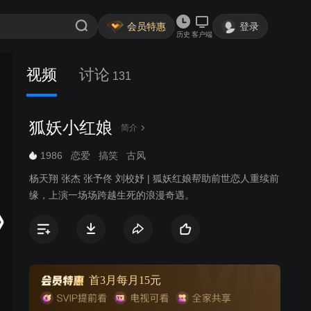
会员特惠
登录
历史
客户端
视频
讨论
131
狐妖小红娘
简介
1986
恋爱
搞笑
古风
杨天翔 张杰 张予佟 刘校妤 | 狐妖红娘帮助前世恋人重续前
缘，上演一场场跨越生死的浪漫奇遇。
首3月每月15元