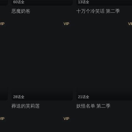
60话全
13话全
恶魔奶爸
十万个冷笑话 第二季
VIP
VIP
VI
28话全
21话全
葬送的芙莉莲
妖怪名单 第二季
VIP
VIP