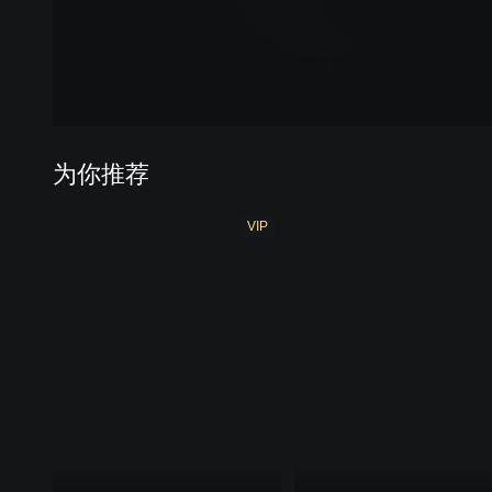
南国篇
为你推荐
VIP