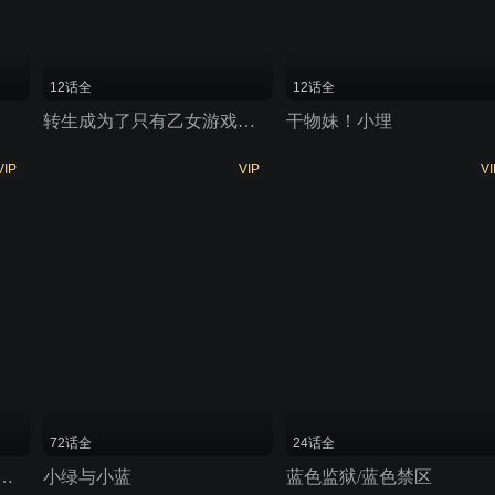
12话全
12话全
转生成为了只有乙女游戏破灭Flag的邪恶大小姐
干物妹！小埋
VIP
VIP
VI
72话全
24话全
知道那天所看见的花的名字
小绿与小蓝
蓝色监狱/蓝色禁区