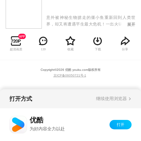
意外被神秘生物掳走的僵小鱼重新回到人类世
界，却又将遭遇平生最大危机！一出火锅酿成惨
展开
剧，让不为人知的僵小鱼暴露在众目睽睽之下，
等待他的是解剖手术刀还是人情温暖？神秘人物
一一登场，高智能机器人、异国吸血小萝莉、帅
超清画质
收藏
下载
分享
139
气冷血的老板、反差萌女神等，脱离了鱼爹的保
护，暖萌小僵尸究竟何去何从？
Copyright©
2026
优酷 youku.com
版权所有
京ICP备06050721号-1
打开方式
继续使用浏览器
优酷
打开
为好内容全力以赴