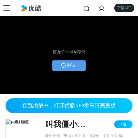
下载APP
请允许cookie存储
重试
预览播放中，打开优酷APP看高清完整版
叫我僵小鱼 日常篇 第二季
+追
.
.
暖萌小僵尸重回人类世界
9.5分
更新至114话