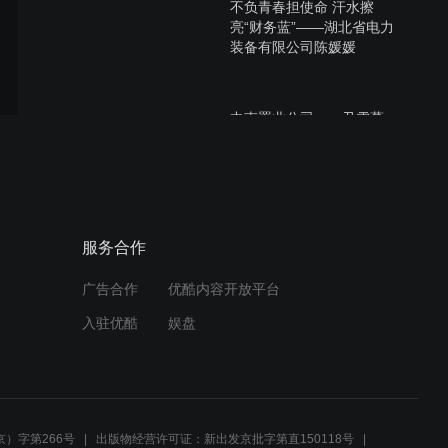
不负青春担使命 汗水擦
亮“财务蓝”——湖北省电力
装备有限公司陈媛媛
中南置业公司——尹雪蔓
中南公司——史敏
服务合作
广告合作
优酷内容开放平台
入驻优酷
娱盘
武黄高速
）字第266号
出版物经营许可证：新出发京批字第直150118号