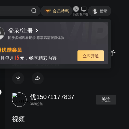
会员特惠
登录
历史
客户端
登录/注册
视频
讨论
同步多端观看记录 尊享高清观影体验
恩施市看守所被湖北省公安厅授予
立即开通
15
月每月
元，畅享精彩内容
集体二等功荣誉
优15071177837
关注
369粉丝
视频