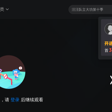
类
3
首
因，请
登录
后继续观看