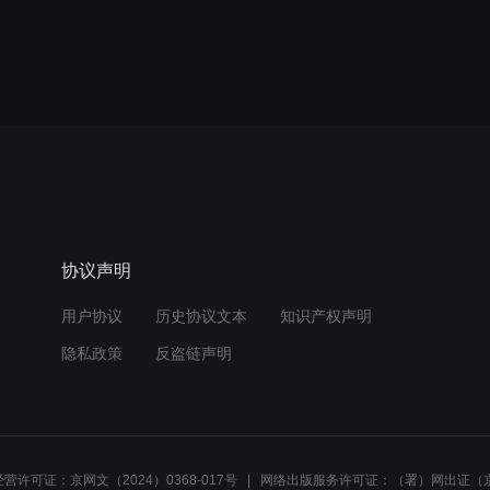
协议声明
用户协议
历史协议文本
知识产权声明
隐私政策
反盗链声明
营许可证：京网文（2024）0368-017号
网络出版服务许可证：（署）网出证（京