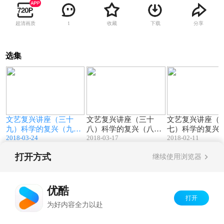
超清画质
收藏
下载
分享
1
选集
6
56:01
58:32
）
文艺复兴讲座（三十
文艺复兴讲座（三十
文艺复兴讲座（
布
九）科学的复兴（九）
八）科学的复兴（八）
七）科学的复兴
2018-03-24
2018-03-17
2018-02-11
牛顿
哈维、波义耳、胡克、
斯宾诺莎
惠更斯、卡西尼
打开方式
继续使用浏览器
Copyright©
2026
优酷 youku.com
版权所有
京ICP备06050721号-1
优酷
打开
为好内容全力以赴