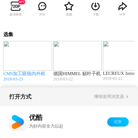
超清画质
评论
收藏
下载
分享
选集
0
04:15
01:06
LECREUX Introdu
CMS加工眼镜内外框
德国HIMMEL 贴叶子机
2018-03-22
2018-03-23
2018-03-22
打开方式
继续使用浏览器
Copyright©
2026
优酷 youku.com
版权所有
京ICP备06050721号-1
优酷
打开
为好内容全力以赴