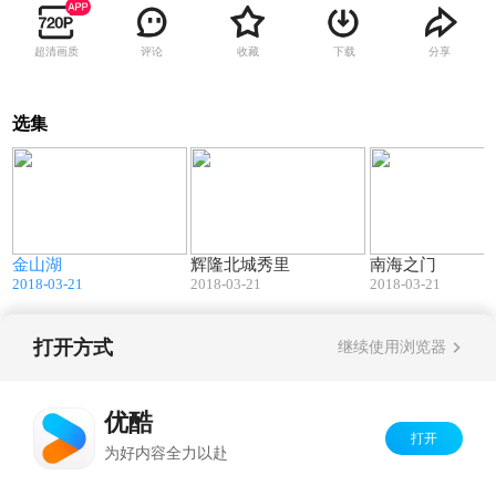
超清画质
评论
收藏
下载
分享
选集
3
01:52
01:23
金山湖
辉隆北城秀里
南海之门
2018-03-21
2018-03-21
2018-03-21
打开方式
继续使用浏览器
Copyright©
2026
优酷 youku.com
版权所有
京ICP备06050721号-1
优酷
打开
为好内容全力以赴