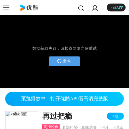
下载APP
数据获取失败，请检查网络之后重试
重试
预览播放中，打开优酷APP看高清完整版
再过把瘾
+追
.
.
高清经典
老剧新演怀旧残酷青春
7.8分
30集全