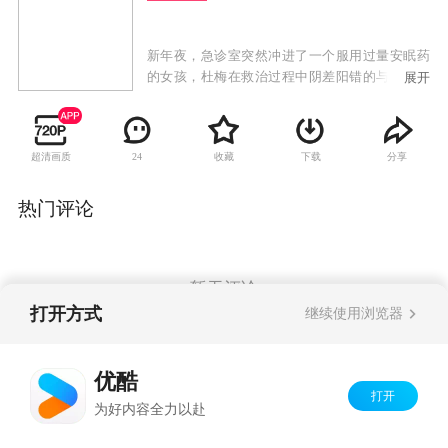
新年夜，急诊室突然冲进了一个服用过量安眠药
的女孩，杜梅在救治过程中阴差阳错的与方言和
展开
其哥们潘佑军相识。杜梅的好友贾玲是一名空
姐，与方言同在航空公司工作。于是，这四个单
身男女成为了朋友。刚刚与男友分手的贾玲与方
超清画质
收藏
下载
分享
24
言一见如故，两人若即若离的周旋于情感游戏
中，但很快贾玲发现杜梅对方言也怀有一种特殊
的感情，渐渐的，三人之间的关系微妙起来，产
热门评论
生了一种说不清理还乱的情感暗涌。
暂无评论
打开方式
继续使用浏览器
Copyright©
2026
优酷 youku.com
版权所有
优酷
京ICP备06050721号-1
打开
为好内容全力以赴