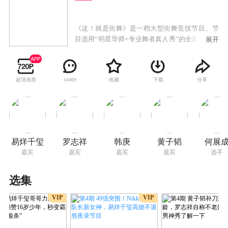
《这！就是街舞》是一档大型街舞竞技节目。节
目选用“明星导师+专业舞者真人秀”的全新赛制颠
展开
覆所有传统舞蹈节目模式，通过“大海选”吸纳优
秀街舞舞者，设置“舞者近身斗舞”、“世界街舞大
师及国内明星带队PK”、“国际街舞大师为参赛者
超清画质
收藏
下载
分享
14469
定制个人街舞秀”等环节，再辅以专业的舞台灯光
布景设计，全方位打造精致舞美，借街舞的内核
重新定义年轻人的文化。
易烊千玺
罗志祥
韩庚
黄子韬
何展
嘉宾
嘉宾
嘉宾
嘉宾
选手
选集
VIP
VIP