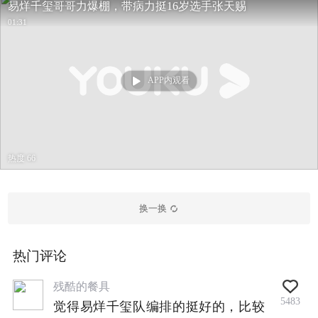
易烊千玺哥哥力爆棚，带病力挺16岁选手张天赐
01:31
APP内观看
热度 66
换一换
热门评论
残酷的餐具
5483
觉得易烊千玺队编排的挺好的，比较