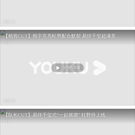
热度 58
【精剪CUT】韩宇亮亮蛇男配合默契 易烊千玺超满意
18:20
APP内观看
热度 58
【队长CUT】易烊千玺式“一起摇摆” 狂野烊上线
00:24