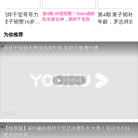
2018-03-14期
2018-03-17期
2018-
第4期 49强突围！Nikki成韬
期 易烊千玺哥哥力
第4期 黄子韬补
队长新女神，易烊千玺高烧
，黄子韬赞16岁少
年龄，罗志祥自
不退熬夜录节目
秒变霸总上演“摸
妖精，另类男神
为你推荐
”
一下
易烊千玺朝天辫现场发红包 朱碧石惨遭吐槽
52:32
APP内观看
热度 58
【纯享版】刷N遍的易烊千玺总决赛队长大秀！见识卡点狂
魔的痞帅风