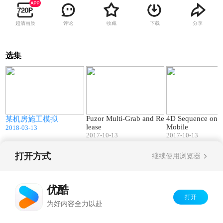
超清画质
评论
收藏
下载
分享
选集
0
01:40
00:19
Fuzor Multi-Grab and Re
4D Sequence on 
某机房施工模拟
lease
Mobile
2018-03-13
2017-10-13
2017-10-13
打开方式
继续使用浏览器
Copyright©
2026
优酷 youku.com
版权所有
京ICP备06050721号-1
优酷
打开
为好内容全力以赴