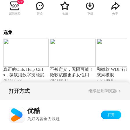
超清画质
评论
收藏
下载
分享
选集
01:04
00:49
真正的Girls Help Girl
不被定义，无限可能！
和微软 WDF 行
s，微软用数字技能赋能
微软赋能更多女性用数
乘风破浪
2023-08-22
2023-08-15
2023-08-01
女性，拥抱未来
字技能拥抱未来
打开方式
继续使用浏览器
Copyright©
2026
优酷 youku.com
版权所有
京ICP备06050721号-1
优酷
打开
为好内容全力以赴