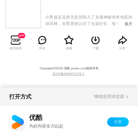
小男孩逗逗虎无意间闯入了充满神秘传奇色彩的
深深林，在那里他认识了仓鼠钉钉，兔子心心还
展开
有深深林的守护者狮子彭彭。在深深林里，逗逗
虎每天都能遇到好玩的事情，认识新的事物。每
天睡觉前，逗逗虎都会把当天在深深林发生的事
超清画质
评论
收藏
下载
分享
情写到自己的日记本里，日记本越写越厚，逗逗
虎对深深林也越来越熟悉。
Copyright©
2026
优酷 youku.com
版权所有
京ICP备06050721号-1
打开方式
继续使用浏览器
优酷
打开
为好内容全力以赴