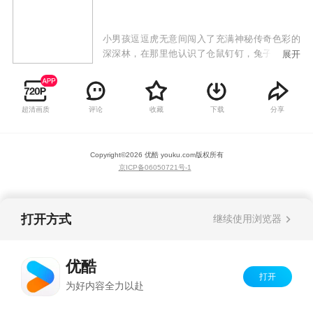
小男孩逗逗虎无意间闯入了充满神秘传奇色彩的
深深林，在那里他认识了仓鼠钉钉，兔子心心还
展开
有深深林的守护者狮子彭彭。在深深林里，逗逗
虎每天都能遇到好玩的事情，认识新的事物。每
天睡觉前，逗逗虎都会把当天在深深林发生的事
超清画质
评论
收藏
下载
分享
情写到自己的日记本里，日记本越写越厚，逗逗
虎对深深林也越来越熟悉。
Copyright©
2026
优酷 youku.com
版权所有
京ICP备06050721号-1
打开方式
继续使用浏览器
优酷
打开
为好内容全力以赴