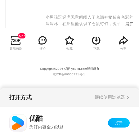
小男孩逗逗虎无意间闯入了充满神秘传奇色彩的
深深林，在那里他认识了仓鼠钉钉，兔子心心还
展开
有深深林的守护者狮子彭彭。在深深林里，逗逗
虎每天都能遇到好玩的事情，认识新的事物。每
天睡觉前，逗逗虎都会把当天在深深林发生的事
超清画质
评论
收藏
下载
分享
情写到自己的日记本里，日记本越写越厚，逗逗
虎对深深林也越来越熟悉。
Copyright©
2026
优酷 youku.com
版权所有
京ICP备06050721号-1
打开方式
继续使用浏览器
优酷
打开
为好内容全力以赴