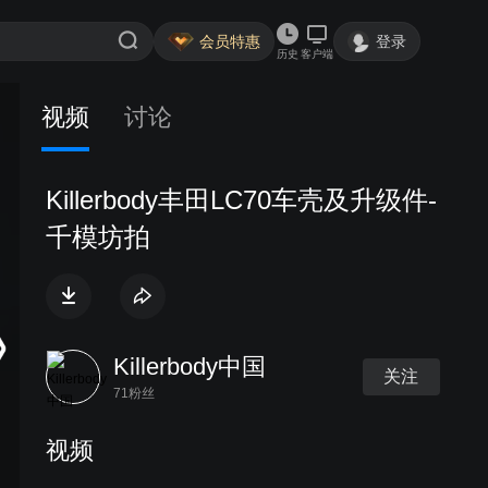
会员特惠
登录
历史
客户端
视频
讨论
Killerbody丰田LC70车壳及升级件-
千模坊拍
Killerbody中国
关注
71粉丝
视频