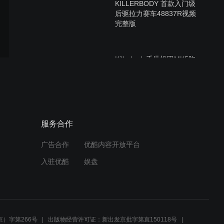
KILLERBODY 首款入门级
后驱拉力赛车48837R视频
完整版
Killerbody千世机甲MK5胸
像蓝牙音箱减压模型玩具
Killerbody千世机甲美队盾牌
服务合作
蓝牙音箱减压模型玩具
广告合作
优酷内容开放平台
入驻优酷
娱盘
Killerbody千世机甲雷神之锤
蓝牙音箱减压模型玩具
）字第266号
出版物经营许可证：新出发京批字第直150118号