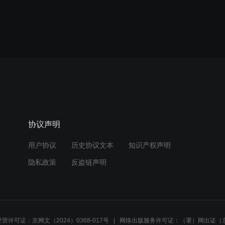
协议声明
用户协议
历史协议文本
知识产权声明
隐私政策
反盗链声明
营许可证：京网文（2024）0368-017号
网络出版服务许可证：（署）网出证（京