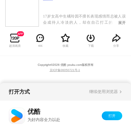
17岁女高中生橘玲因不擅长表现感情而总被人误
会成待人冷淡的人，却在自己打工的家庭餐
展开
厅“Garden”中对店长近藤正己产生了特殊的感
情......
超清画质
收藏
下载
分享
406
Copyright©
2026
优酷 youku.com
版权所有
京ICP备06050721号-1
打开方式
继续使用浏览器
优酷
打开
为好内容全力以赴