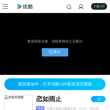
下载APP
数据获取失败，请检查网络之后重试
重试
预览播放中，打开优酷APP看高清完整版
恋如雨止
+追
.
.
预告
可爱少女恋上废柴大叔
9.2分
共12话