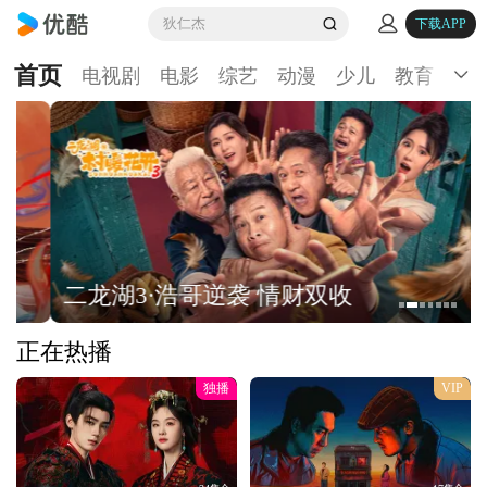
狄仁杰
下载APP
首页
电视剧
电影
综艺
动漫
少儿
教育
生
二龙湖3·浩哥逆袭 情财双收
正在热播
独播
VIP