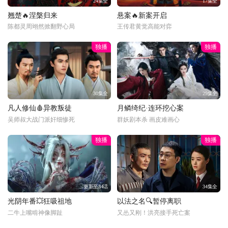
24集全
17集全
翘楚🔥涅槃归来
悬案🔥新案开启
陈都灵周翊然掀翻野心局
王传君黄觉高能对弈
独播
独播
30集全
29集全
凡人修仙🩸异教叛徒
月鳞绮纪·连环挖心案
吴师叔大战门派奸细惨死
群妖剧本杀 画皮难画心
独播
独播
更新至34话
34集全
光阴年番💥狂吸祖地
以法之名🔍暂停离职
二牛上嘴啃神像脚趾
又怂又刚！洪亮接手死亡案