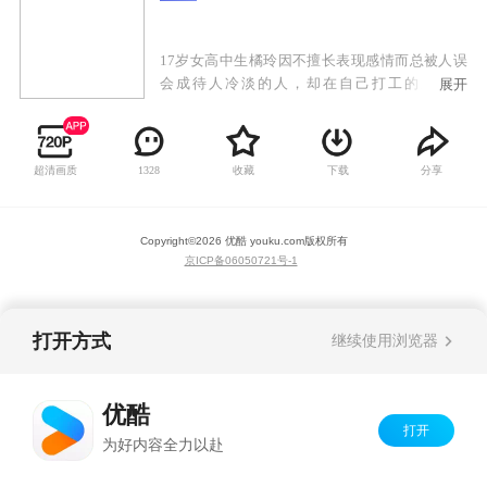
17岁女高中生橘玲因不擅长表现感情而总被人误
会成待人冷淡的人，却在自己打工的家庭餐
展开
厅“Garden”中对店长近藤正己产生了特殊的感
情......
超清画质
收藏
下载
分享
1328
Copyright©
2026
优酷 youku.com
版权所有
京ICP备06050721号-1
打开方式
继续使用浏览器
优酷
打开
为好内容全力以赴