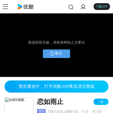
下载APP
数据获取失败，请检查网络之后重试
重试
预览播放中，打开优酷APP看高清完整版
恋如雨止
+追
.
.
预告
可爱少女恋上废柴大叔
9.2分
共12话