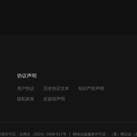
协议声明
用户协议
历史协议文本
知识产权声明
隐私政策
反盗链声明
营许可证：京网文（2024）0368-017号
网络出版服务许可证：（署）网出证（京