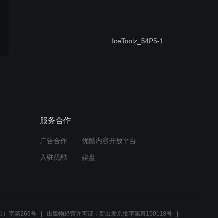
IceToolz_54P5-1
IceToolz_M082
服务合作
广告合作
优酷内容开放平台
IceToolz_27P5
入驻优酷
娱盘
IceToolz_E129
）字第266号
出版物经营许可证：新出发京批字第直150118号