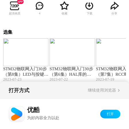
超清画质
收藏
下载
分享
4
选集
21:50
24:04
STM32物联网入门30步
STM32物联网入门30步
STM32物联网入
（第8集）LED与按键驱
（第6集）HAL库的结
（第7集）RCC
2023-07-23
2023-07-22
2023-07-19
动程序！
构与使用！
延时函数！
打开方式
继续使用浏览器
Copyright©
2026
优酷 youku.com
版权所有
京ICP备06050721号-1
优酷
打开
为好内容全力以赴