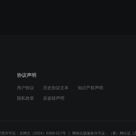
协议声明
用户协议
历史协议文本
知识产权声明
隐私政策
反盗链声明
营许可证：京网文（2024）0368-017号
网络出版服务许可证：（署）网出证（京