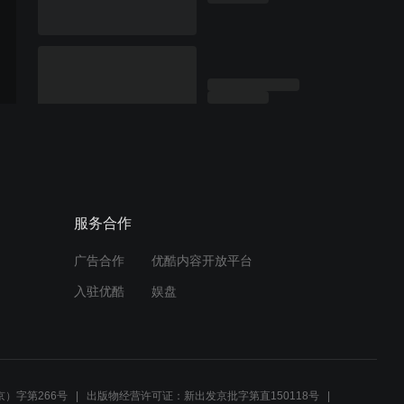
服务合作
广告合作
优酷内容开放平台
入驻优酷
娱盘
）字第266号
出版物经营许可证：新出发京批字第直150118号