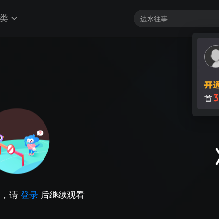
类
3
首
因，请
登录
后继续观看