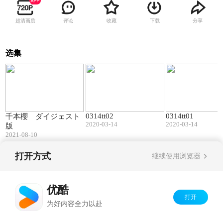
超清画质
评论
收藏
下载
分享
选集
04:02
19:15
0314tt02
0314tt01
千本櫻 ダイジェスト
2020-03-14
2020-03-14
版
2021-08-10
打开方式
继续使用浏览器
Copyright©
2026
优酷 youku.com
版权所有
京ICP备06050721号-1
优酷
打开
为好内容全力以赴