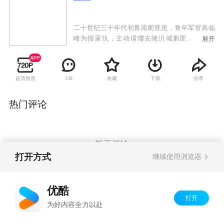
二十世纪三十年代初鲁南闹匪患，青年军官高临
峰为报家仇，主动请缨去陵沂城剿匪。当地驻
展开
军、安青帮、日本黑龙会与土匪沆瀣一气，剿匪
举步维艰。中共地下党员高华和沈岚岚为他指点
迷津，帮他识破了昔日恋人安藤加代的真面目，
超清画质
收藏
下载
分享
138
摆脱了姐夫白龙飞的亲情拉拢，以蒙面侠黑旋风
的方式伸张正义，并收获了沈岚岚的爱情。为粉
碎日本人的细菌T计划，及掠夺山东煤矿的黑金计
热门评论
划，高临峰九死一生。他从沈岚岚等人身上受到
革命熏陶，自愿接受党组织的领导，组织起神勇
的黑旋风分队与敌人热血抗争。为保护抗日救亡
物资，高临峰与制造家门惨案的白龙飞和黑龙会
暂无评论
等展开殊死搏斗，最终将敌人一网打尽。高临峰
打开方式
继续使用浏览器
率黑旋风分队奔赴抗日救亡战场，成长为一名革
命战士。
Copyright©
2026
优酷 youku.com
版权所有
优酷
京ICP备06050721号-1
打开
为好内容全力以赴