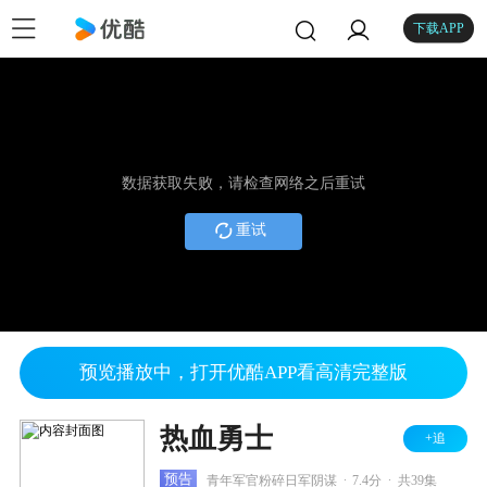
下载APP
数据获取失败，请检查网络之后重试
重试
预览播放中，打开优酷APP看高清完整版
热血勇士
+追
.
.
预告
青年军官粉碎日军阴谋
7.4分
共39集