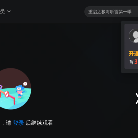
类
3
首
因，请
登录
后继续观看