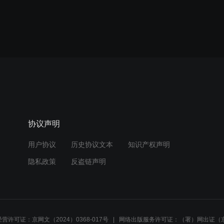
协议声明
用户协议
历史协议文本
知识产权声明
隐私政策
反盗链声明
营许可证：京网文（2024）0368-017号
网络出版服务许可证：（署）网出证（京