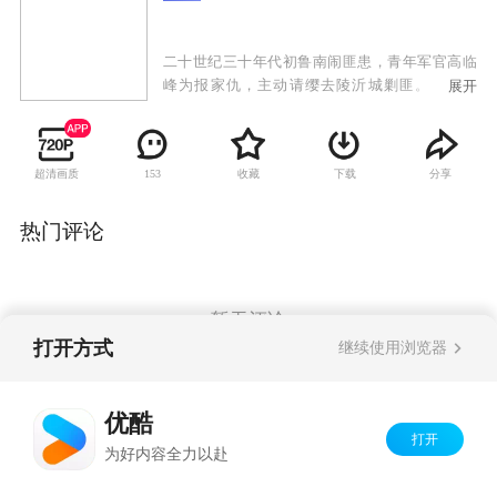
二十世纪三十年代初鲁南闹匪患，青年军官高临
峰为报家仇，主动请缨去陵沂城剿匪。当地驻
展开
军、安青帮、日本黑龙会与土匪沆瀣一气，剿匪
举步维艰。中共地下党员高华和沈岚岚为他指点
迷津，帮他识破了昔日恋人安藤加代的真面目，
超清画质
收藏
下载
分享
153
摆脱了姐夫白龙飞的亲情拉拢，以蒙面侠黑旋风
的方式伸张正义，并收获了沈岚岚的爱情。为粉
碎日本人的细菌T计划，及掠夺山东煤矿的黑金计
热门评论
划，高临峰九死一生。他从沈岚岚等人身上受到
革命熏陶，自愿接受党组织的领导，组织起神勇
的黑旋风分队与敌人热血抗争。为保护抗日救亡
物资，高临峰与制造家门惨案的白龙飞和黑龙会
暂无评论
等展开殊死搏斗，最终将敌人一网打尽。高临峰
打开方式
继续使用浏览器
率黑旋风分队奔赴抗日救亡战场，成长为一名革
命战士。
Copyright©
2026
优酷 youku.com
版权所有
优酷
京ICP备06050721号-1
打开
为好内容全力以赴