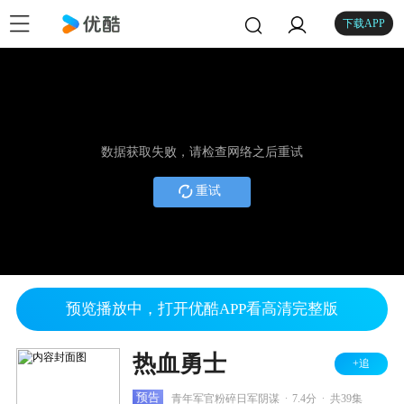
下载APP
数据获取失败，请检查网络之后重试
重试
预览播放中，打开优酷APP看高清完整版
热血勇士
+追
.
.
预告
青年军官粉碎日军阴谋
7.4分
共39集