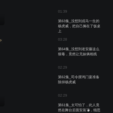
01:39
第63集_没想到戎马一生的
杨虎威，把自己搁在了饭桌
上
03:28
P
第64集_没想到老安藤这么
狠毒，竟然让兄妹俩相残
02:29
第62集_司令摆鸿门宴准备
除掉杨虎威
02:29
第61集_太可怕了，此人竟
然在舞台后面安装💣，细思