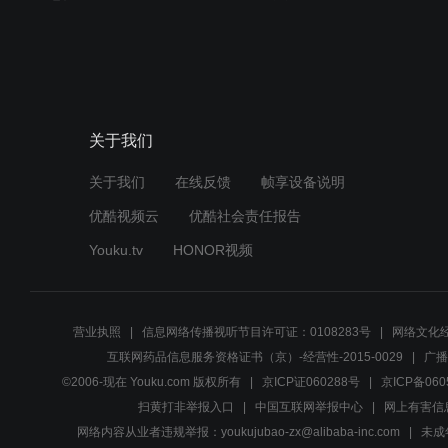
关于我们
关于我们
在线反馈
帧享设备说明
优酷视频云
优酷社会责任报告
Youku.tv
HONOR视频
营业执照
信息网络传播视听节目许可证：0108283号
网络文化经
互联网药品信息服务资格证书（京）-经营性-2015-0029
广播
©2006-现在 Youku.com 版权所有
京ICP证060288号
京ICP备060
扫黄打非举报入口
中国互联网举报中心
网上有害信
网络内容从业者违规举报：youkujubao-zx@alibaba-inc.com
未成年