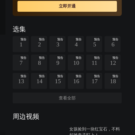
革命熏陶，自愿接受党组织的领导，组织起神勇的黑旋风
立即开通
分队与敌人热血抗争。为保护抗日救亡物资，高临峰与制
造家门惨案的白龙飞和黑龙会等展开殊死搏斗，最终将敌
人一网打尽。高临峰率黑旋风分队奔赴抗日救亡战场，成
选集
长为一名革命战士。
预告
预告
预告
预告
预告
预告
1
2
3
4
5
6
预告
预告
预告
预告
预告
预告
7
8
9
10
11
12
预告
预告
预告
预告
预告
预告
13
14
15
16
17
18
查看全部
周边视频
女孩捡到一块红宝石，不料