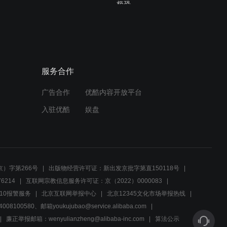
极恐
01:38
第60集_不要碰触我的底
线，不然让你看不到明天的
太阳
服务合作
01:49
广告合作
优酷内容开放平台
第59集_上梁不正下梁歪，
一把年纪了还能做出这种事
入驻优酷
娱盘
03:41
第58集_没想到土匪出身的
杨虎威，能说出这番话，属
）字第266号
出版物经营许可证：新出发京批字第直150118号
实够爷们
6214
互联网宗教信息服务许可证：京（2022）0000083
03:04
10报警服务
北京互联网举报中心
北京12345文化市场举报热线
00580、邮箱youkujubao@service.alibaba.com
第56集_有这帮手下在，司
令想抓捕黑旋风，简直就是
廉正举报邮箱：wenyulianzheng@alibaba-inc.com
算法公示