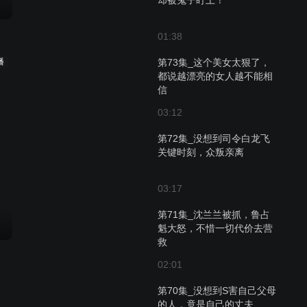
却被鬼子盯上！
01:38
播
第73集_这个美女太狠了，
都说越漂亮的女人越不能相
信
03:12
第72集_没想到司令白龙飞
关键时刻，众叛亲离
03:17
第71集_沈兰兰被抓，鲁占
魁大怒，不惜一切代价去营
救
02:01
第70集_没想到S害自己父母
的人，竟是自己的丈夫