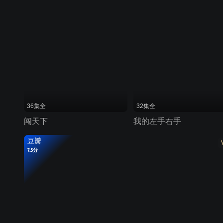
36集全
32集全
闯天下
我的左手右手
豆瓣
7.5分