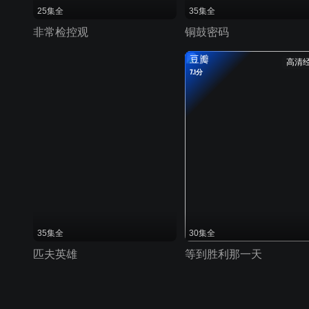
25集全
35集全
非常检控观
铜鼓密码
豆瓣
高清
7.1分
35集全
30集全
匹夫英雄
等到胜利那一天