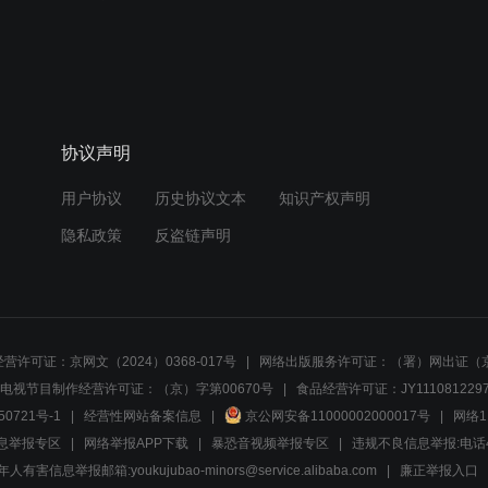
协议声明
用户协议
历史协议文本
知识产权声明
隐私政策
反盗链声明
营许可证：京网文（2024）0368-017号
网络出版服务许可证：（署）网出证（京
电视节目制作经营许可证：（京）字第00670号
食品经营许可证：JY1110812297
50721号-1
经营性网站备案信息
京公网安备11000002000017号
网络1
息举报专区
网络举报APP下载
暴恐音视频举报专区
违规不良信息举报:电话40081
人有害信息举报邮箱:youkujubao-minors@service.alibaba.com
廉正举报入口