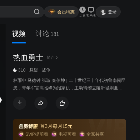
会员特惠
登录
历史
客户端
视频
讨论
181
热血勇士
简介
310
悬疑
战争
林雨申 马德钟 张璇 秦伯坤 | 二十世纪三十年代初鲁南闹匪
患，青年军官高临峰为报家仇，主动请缨去陵沂城剿匪。
当地驻军、安青帮、日本黑龙会与土匪沆瀣一气，剿匪举
步维艰。中共地下党员高华和沈岚岚为他指点迷津，帮他
识破了昔日恋人安藤加代的真面目，摆脱了姐夫白龙飞的
亲情拉拢，以蒙面侠黑旋风的方式伸张正义，并收获了沈
岚岚的爱情。为粉碎日本人的细菌T计划，及掠夺山东煤矿
首3月每月15元
的黑金计划，高临峰九死一生。他从沈岚岚等人身上受到