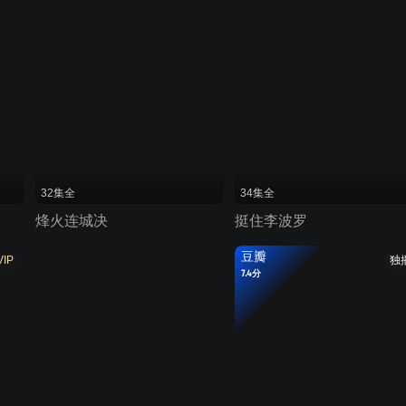
32集全
34集全
烽火连城决
挺住李波罗
豆瓣
VIP
独
7.4分