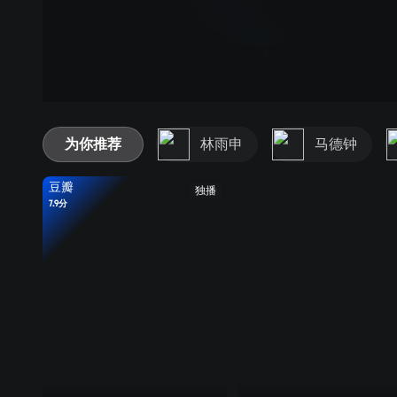
为你推荐
林雨申
马德钟
豆瓣
独播
7.9分