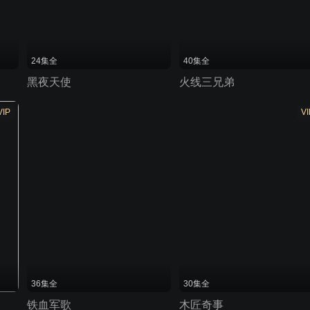
24集全
40集全
黑夜天使
火线三兄弟
VIP
VI
36集全
30集全
铁血军歌
木匠奇事