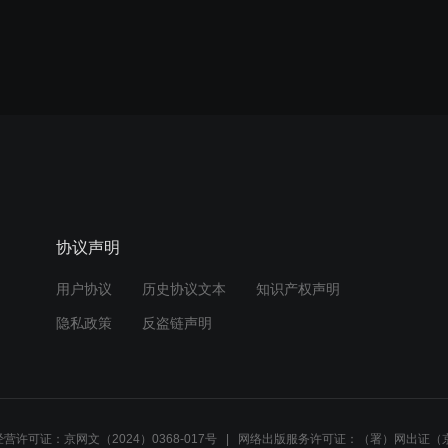
协议声明
用户协议
历史协议文本
知识产权声明
隐私政策
反盗链声明
营许可证：京网文（2024）0368-017号
网络出版服务许可证：（署）网出证（京