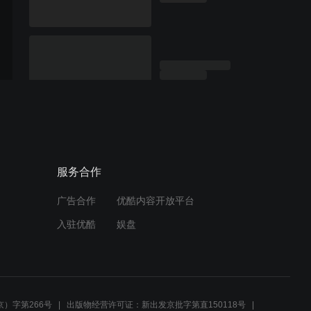
服务合作
广告合作
优酷内容开放平台
入驻优酷
娱盘
）字第266号
出版物经营许可证：新出发京批字第直150118号