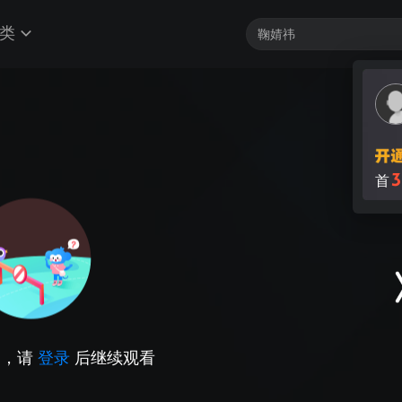
类
3
首
因，请
登录
后继续观看