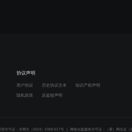
协议声明
用户协议
历史协议文本
知识产权声明
隐私政策
反盗链声明
营许可证：京网文（2024）0368-017号
网络出版服务许可证：（署）网出证（京