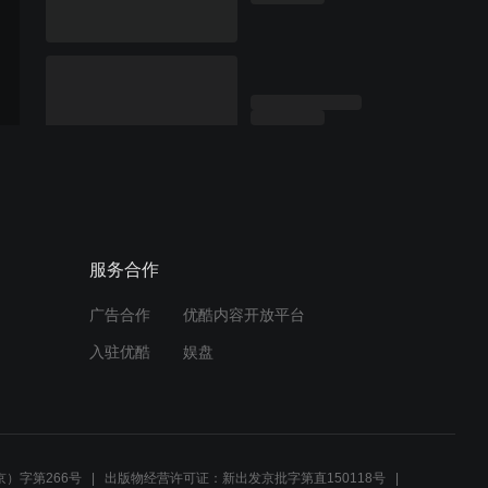
服务合作
广告合作
优酷内容开放平台
入驻优酷
娱盘
）字第266号
出版物经营许可证：新出发京批字第直150118号