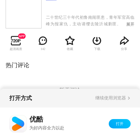
二十世纪三十年代初鲁南闹匪患，青年军官高临
峰为报家仇，主动请缨去陵沂城剿匪。当地驻
展开
军、安青帮、日本黑龙会与土匪沆瀣一气，剿匪
举步维艰。中共地下党员高华和沈岚岚为他指点
迷津，帮他识破了昔日恋人安藤加代的真面目，
超清画质
收藏
下载
分享
142
摆脱了姐夫白龙飞的亲情拉拢，以蒙面侠黑旋风
的方式伸张正义，并收获了沈岚岚的爱情。为粉
碎日本人的细菌T计划，及掠夺山东煤矿的黑金计
热门评论
划，高临峰九死一生。他从沈岚岚等人身上受到
革命熏陶，自愿接受党组织的领导，组织起神勇
的黑旋风分队与敌人热血抗争。为保护抗日救亡
物资，高临峰与制造家门惨案的白龙飞和黑龙会
暂无评论
等展开殊死搏斗，最终将敌人一网打尽。高临峰
打开方式
继续使用浏览器
率黑旋风分队奔赴抗日救亡战场，成长为一名革
命战士。
Copyright©
2026
优酷 youku.com
版权所有
优酷
京ICP备06050721号-1
打开
为好内容全力以赴