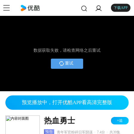
下载APP
数据获取失败，请检查网络之后重试
重试
预览播放中，打开优酷APP看高清完整版
热血勇士
+追
.
.
预告
青年军官粉碎日军阴谋
7.4分
共39集