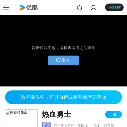
下载APP
数据获取失败，请检查网络之后重试
重试
预览播放中，打开优酷APP看高清完整版
热血勇士
+追
.
.
预告
青年军官粉碎日军阴谋
7.4分
共39集