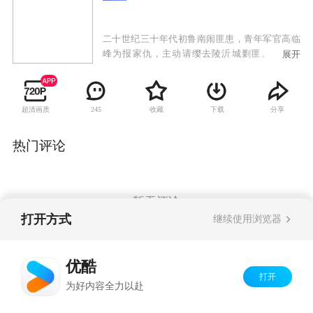
二十世纪三十年代初鲁南闹匪患，青年军官高临
峰为报家仇，主动请缨去陵沂城剿匪。当地驻
展开
军、安青帮、日本黑龙会与土匪沆瀣一气，剿匪
举步维艰。中共地下党员高华和沈岚岚为他指点
迷津，帮他识破了昔日恋人安藤加代的真面目，
超清画质
收藏
下载
分享
245
摆脱了姐夫白龙飞的亲情拉拢，以蒙面侠黑旋风
的方式伸张正义，并收获了沈岚岚的爱情。为粉
碎日本人的细菌T计划，及掠夺山东煤矿的黑金计
热门评论
划，高临峰九死一生。他从沈岚岚等人身上受到
革命熏陶，自愿接受党组织的领导，组织起神勇
的黑旋风分队与敌人热血抗争。为保护抗日救亡
物资，高临峰与制造家门惨案的白龙飞和黑龙会
暂无评论
等展开殊死搏斗，最终将敌人一网打尽。高临峰
打开方式
继续使用浏览器
率黑旋风分队奔赴抗日救亡战场，成长为一名革
命战士。
Copyright©
2026
优酷 youku.com
版权所有
优酷
京ICP备06050721号-1
打开
为好内容全力以赴