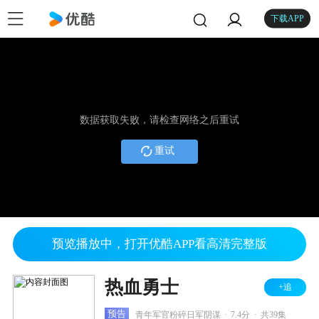
下载APP
数据获取失败，请检查网络之后重试
重试
预览播放中，打开优酷APP看高清完整版
热血勇士
+追
.
.
预告
青年军官粉碎日军阴谋
7.4分
共39集