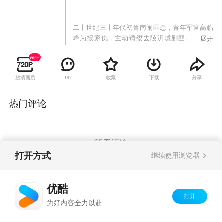
二十世纪三十年代初鲁南闹匪患，青年军官高临
峰为报家仇，主动请缨去陵沂城剿匪。当地驻
展开
军、安青帮、日本黑龙会与土匪沆瀣一气，剿匪
举步维艰。中共地下党员高华和沈岚岚为他指点
迷津，帮他识破了昔日恋人安藤加代的真面目，
超清画质
收藏
下载
分享
197
摆脱了姐夫白龙飞的亲情拉拢，以蒙面侠黑旋风
的方式伸张正义，并收获了沈岚岚的爱情。为粉
碎日本人的细菌T计划，及掠夺山东煤矿的黑金计
热门评论
划，高临峰九死一生。他从沈岚岚等人身上受到
革命熏陶，自愿接受党组织的领导，组织起神勇
的黑旋风分队与敌人热血抗争。为保护抗日救亡
物资，高临峰与制造家门惨案的白龙飞和黑龙会
暂无评论
等展开殊死搏斗，最终将敌人一网打尽。高临峰
打开方式
继续使用浏览器
率黑旋风分队奔赴抗日救亡战场，成长为一名革
命战士。
Copyright©
2026
优酷 youku.com
版权所有
优酷
京ICP备06050721号-1
打开
为好内容全力以赴