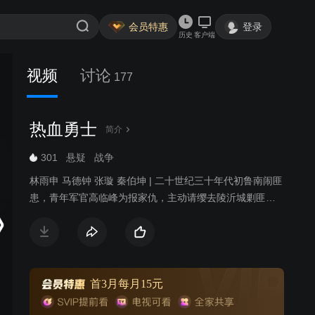
会员特惠
登录
历史
客户端
视频
讨论
177
热血勇士
简介
301
悬疑
战争
林雨申 马德钟 张璇 秦伯坤 | 二十世纪三十年代初鲁南闹匪
患，青年军官高临峰为报家仇，主动请缨去陵沂城剿匪。
当地驻军、安青帮、日本黑龙会与土匪沆瀣一气，剿匪举
步维艰。中共地下党员高华和沈岚岚为他指点迷津，帮他
识破了昔日恋人安藤加代的真面目，摆脱了姐夫白龙飞的
亲情拉拢，以蒙面侠黑旋风的方式伸张正义，并收获了沈
岚岚的爱情。为粉碎日本人的细菌T计划，及掠夺山东煤矿
首3月每月15元
的黑金计划，高临峰九死一生。他从沈岚岚等人身上受到