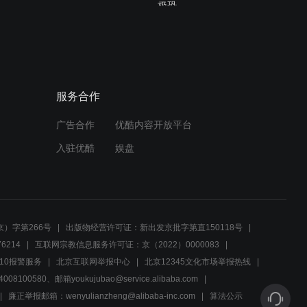
极恐
01:38
第60集_不要碰触我的底
线，不然让你看不到明天的
太阳
服务合作
01:49
广告合作
优酷内容开放平台
第59集_上梁不正下梁歪，
一把年纪了还能做出这种事
入驻优酷
娱盘
03:41
第58集_没想到土匪出身的
杨虎威，能说出这番话，属
）字第266号
出版物经营许可证：新出发京批字第直150118号
实够爷们
6214
互联网宗教信息服务许可证：京（2022）0000083
03:04
10报警服务
北京互联网举报中心
北京12345文化市场举报热线
00580、邮箱youkujubao@service.alibaba.com
第56集_有这帮手下在，司
令想抓捕黑旋风，简直就是
廉正举报邮箱：wenyulianzheng@alibaba-inc.com
算法公示