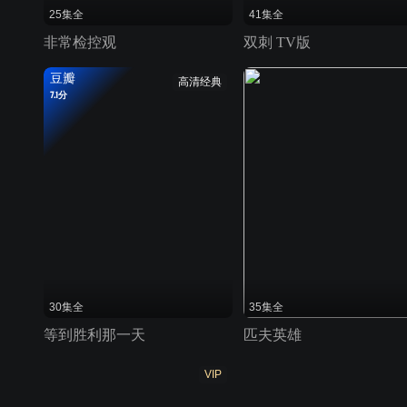
25集全
41集全
非常检控观
双刺 TV版
豆瓣
高清经典
7.1分
30集全
35集全
等到胜利那一天
匹夫英雄
VIP