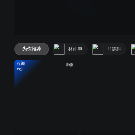
为你推荐
林雨申
马德钟
豆瓣
独播
7.9分