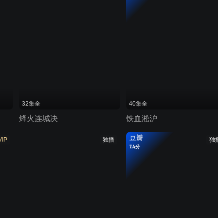
32集全
40集全
烽火连城决
铁血淞沪
豆瓣
VIP
独播
独
7.4分