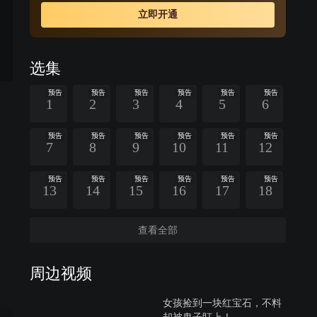
革命熏陶，自愿接受党组织的领导，组织起神勇的黑旋风
立即开通
分队与敌人热血抗争。为保护抗日救亡物资，高临峰与制
造家门惨案的白龙飞和黑龙会等展开殊死搏斗，最终将敌
人一网打尽。高临峰率黑旋风分队奔赴抗日救亡战场，成
选集
长为一名革命战士。
预告
预告
预告
预告
预告
预告
1
2
3
4
5
6
预告
预告
预告
预告
预告
预告
7
8
9
10
11
12
预告
预告
预告
预告
预告
预告
13
14
15
16
17
18
查看全部
周边视频
女孩捡到一块红宝石，不料