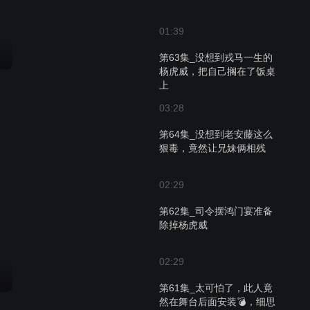
01:39
第63集_没想到戎马一生的
杨虎威，把自己搁在了饭桌
上
03:28
第64集_没想到老安藤这么
狠毒，竟然让兄妹俩相残
02:29
第62集_司令摆鸿门宴准备
除掉杨虎威
02:29
第61集_太可怕了，此人竟
然在舞台后面安装💣，细思