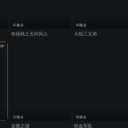
41集全
40集全
铁核桃之无间风云
火线三兄弟
VIP
32集全
36集全
蓝蝶之谜
铁血军歌