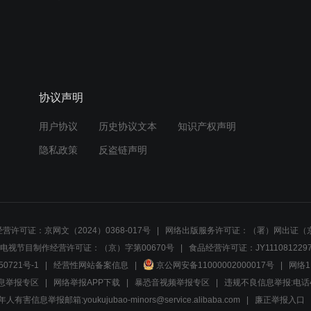
协议声明
用户协议
历史协议文本
知识产权声明
隐私政策
反盗链声明
营许可证：京网文（2024）0368-017号
网络出版服务许可证：（署）网出证（京
电视节目制作经营许可证：（京）字第00670号
食品经营许可证：JY1110812297
50721号-1
经营性网站备案信息
京公网安备11000002000017号
网络1
息举报专区
网络举报APP下载
暴恐音视频举报专区
违规不良信息举报:电话40081
人有害信息举报邮箱:youkujubao-minors@service.alibaba.com
廉正举报入口