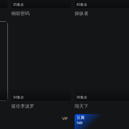
35集全
40集全
铜鼓密码
操纵者
34集全
36集全
挺住李波罗
闯天下
豆瓣
VIP
7.6分