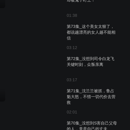
却被鬼子盯上！
01:38
第73集_这个美女太狠了，
都说越漂亮的女人越不能相
信
03:12
第72集_没想到司令白龙飞
关键时刻，众叛亲离
03:17
第71集_沈兰兰被抓，鲁占
魁大怒，不惜一切代价去营
救
02:01
第70集_没想到S害自己父母
的人，竟是自己的丈夫