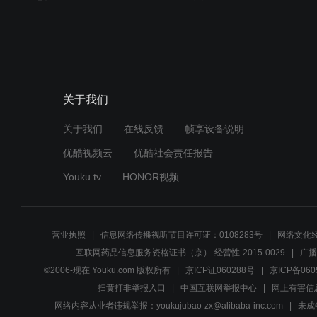
关于我们
关于我们
在线反馈
帧享设备说明
优酷视频云
优酷社会责任报告
Youku.tv
HONOR视频
营业执照
信息网络传播视听节目许可证：0108283号
网络文化经
互联网药品信息服务资格证书（京）-经营性-2015-0029
广播
©2006-现在 Youku.com 版权所有
京ICP证060288号
京ICP备060
扫黄打非举报入口
中国互联网举报中心
网上有害信
网络内容从业者违规举报：youkujubao-zx@alibaba-inc.com
未成年