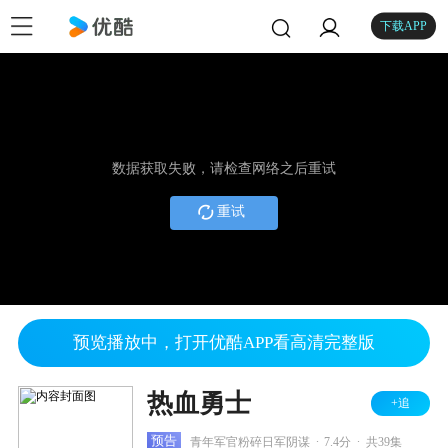
下载APP
数据获取失败，请检查网络之后重试
重试
预览播放中，打开优酷APP看高清完整版
热血勇士
+追
.
.
预告
青年军官粉碎日军阴谋
7.4分
共39集