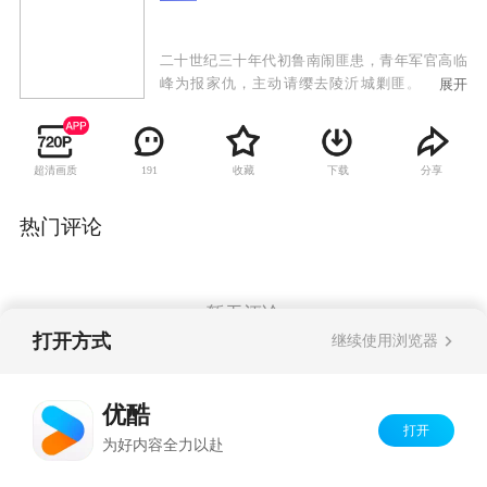
二十世纪三十年代初鲁南闹匪患，青年军官高临
峰为报家仇，主动请缨去陵沂城剿匪。当地驻
展开
军、安青帮、日本黑龙会与土匪沆瀣一气，剿匪
举步维艰。中共地下党员高华和沈岚岚为他指点
迷津，帮他识破了昔日恋人安藤加代的真面目，
超清画质
收藏
下载
分享
191
摆脱了姐夫白龙飞的亲情拉拢，以蒙面侠黑旋风
的方式伸张正义，并收获了沈岚岚的爱情。为粉
碎日本人的细菌T计划，及掠夺山东煤矿的黑金计
热门评论
划，高临峰九死一生。他从沈岚岚等人身上受到
革命熏陶，自愿接受党组织的领导，组织起神勇
的黑旋风分队与敌人热血抗争。为保护抗日救亡
物资，高临峰与制造家门惨案的白龙飞和黑龙会
暂无评论
等展开殊死搏斗，最终将敌人一网打尽。高临峰
打开方式
继续使用浏览器
率黑旋风分队奔赴抗日救亡战场，成长为一名革
命战士。
Copyright©
2026
优酷 youku.com
版权所有
优酷
京ICP备06050721号-1
打开
为好内容全力以赴