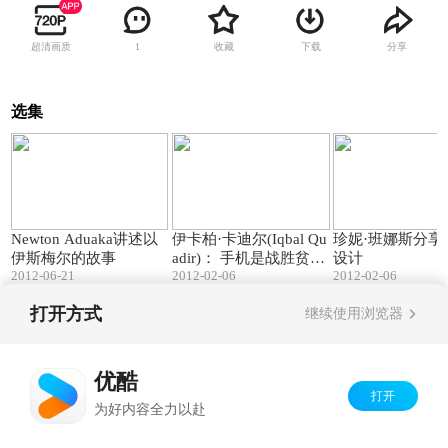
超清画质
收藏
下载
分享
1
选集
18:47
15:55
Newton Aduaka讲述以
伊卡柏·卡迪尔(Iqbal Qu
珍妮·班娜斯分享
伊斯梅尔的故事
adir)： 手机是战胜贫穷
设计
2012-06-21
2012-02-06
2012-02-06
的利器
打开方式
继续使用浏览器
Copyright©
2026
优酷 youku.com
版权所有
京ICP备06050721号-1
优酷
打开
为好内容全力以赴