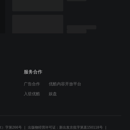
服务合作
广告合作
优酷内容开放平台
入驻优酷
娱盘
）字第266号
出版物经营许可证：新出发京批字第直150118号