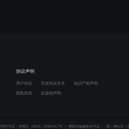
协议声明
用户协议
历史协议文本
知识产权声明
隐私政策
反盗链声明
营许可证：京网文（2024）0368-017号
网络出版服务许可证：（署）网出证（京