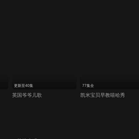
更新至40集
77集全
英国爷爷儿歌
凯米宝贝早教嘻哈秀