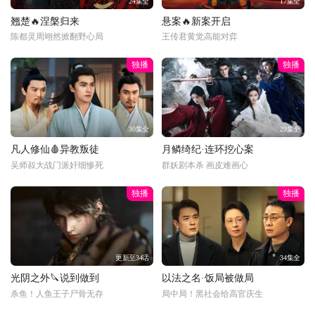
24集全
17集全
翘楚🔥涅槃归来
悬案🔥新案开启
陈都灵周翊然掀翻野心局
王传君黄觉高能对弈
独播
独播
30集全
29集全
凡人修仙🩸异教叛徒
月鳞绮纪·连环挖心案
吴师叔大战门派奸细惨死
群妖剧本杀 画皮难画心
独播
独播
更新至34话
34集全
光阴之外🔪说到做到
以法之名·饭局被做局
杀鱼！人鱼王子尸骨无存
局中局！黑社会给高官庆生