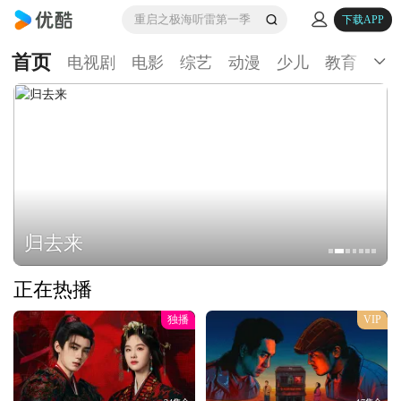
重启之极海听雷第一季
下载APP
首页
电视剧
电影
综艺
动漫
少儿
教育
生
归去来
正在热播
独播
VIP